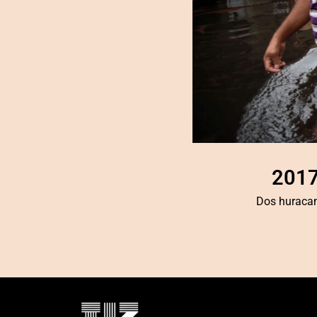
201
Dos huracan