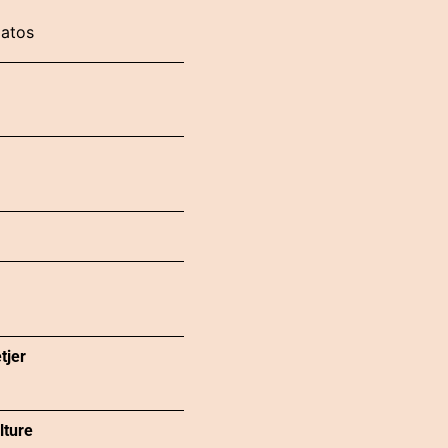
latos
tjer
lture