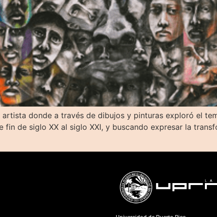
l artista donde a través de dibujos y pinturas exploró el te
e fin de siglo XX al siglo XXI, y buscando expresar la trans